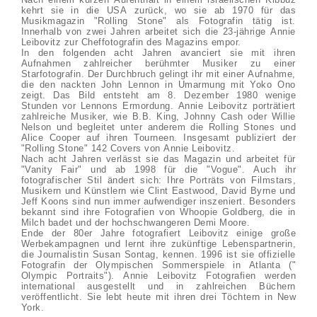
kehrt sie in die USA zurück, wo sie ab 1970 für das
Musikmagazin "Rolling Stone" als Fotografin tätig ist.
Innerhalb von zwei Jahren arbeitet sich die 23-jährige Annie
Leibovitz zur Cheffotografin des Magazins empor.
In den folgenden acht Jahren avanciert sie mit ihren
Aufnahmen zahlreicher berühmter Musiker zu einer
Starfotografin. Der Durchbruch gelingt ihr mit einer Aufnahme,
die den nackten John Lennon in Umarmung mit Yoko Ono
zeigt. Das Bild entsteht am 8. Dezember 1980 wenige
Stunden vor Lennons Ermordung. Annie Leibovitz porträtiert
zahlreiche Musiker, wie B.B. King, Johnny Cash oder Willie
Nelson und begleitet unter anderem die Rolling Stones und
Alice Cooper auf ihren Tourneen. Insgesamt publiziert der
"Rolling Stone" 142 Covers von Annie Leibovitz.
Nach acht Jahren verlässt sie das Magazin und arbeitet für
"Vanity Fair" und ab 1998 für die "Vogue". Auch ihr
fotografischer Stil ändert sich: Ihre Porträts von Filmstars,
Musikern und Künstlern wie Clint Eastwood, David Byrne und
Jeff Koons sind nun immer aufwendiger inszeniert. Besonders
bekannt sind ihre Fotografien von Whoopie Goldberg, die in
Milch badet und der hochschwangeren Demi Moore.
Ende der 80er Jahre fotografiert Leibovitz einige große
Werbekampagnen und lernt ihre zukünftige Lebenspartnerin,
die Journalistin Susan Sontag, kennen. 1996 ist sie offizielle
Fotografin der Olympischen Sommerspiele in Atlanta ("
Olympic Portraits"). Annie Leibovitz Fotografien werden
international ausgestellt und in zahlreichen Büchern
veröffentlicht. Sie lebt heute mit ihren drei Töchtern in New
York.