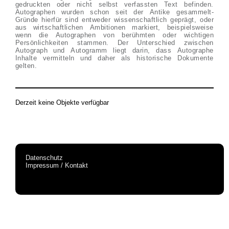
gedruckten oder nicht selbst verfassten Text befinden.
Autographen wurden schon seit der Antike gesammelt-
Gründe hierfür sind entweder wissenschaftlich geprägt, oder
aus wirtschaftlichen Ambitionen markiert, beispielsweise
wenn die Autographen von berühmten oder wichtigen
Persönlichkeiten stammen. Der Unterschied zwischen
Autograph und Autogramm liegt darin, dass Autographe
Inhalte vermitteln und daher als historische Dokumente
gelten.
Derzeit keine Objekte verfügbar
Datenschutz
Impressum / Kontakt